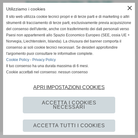
Associazione per l'Altro - Perla OdV
close
Utilizziamo i cookies
Strada di Valdipugna n.18 53100 Siena
Il sito web utilizza cookie tecnici propri e di terze parti e di marketing o altri
C.F. 92054800526
strumenti di tracciamento di terze parti, esclusivamente previa acquisizione
iscritta dal 2/11/2022 nel Registro Unico del Terzo Settore (RUNTS)
del consenso dell'utente, anche con trasferimento dei dati personali verso
al n. 65882
Paesi non appartenenti allo Spazio Economico Europeo (SEE, ossia UE +
info@perlaltro.it
Norvegia, Liechtenstein, Islanda). La chiusura del banner comporta il
consenso ai soli cookie tecnici necessari. Se desideri approfondire
l'argomento puoi consultare le informative complete.
Cookie Policy
-
Privacy Policy
Il tuo consenso ha una durata massima di 6 mesi.
Cookie accettati nel consenso: nessun consenso
Privacy Policy
-
Cookie Policy
APRI IMPOSTAZIONI COOKIES
L’Associazione non ha i requisiti di accessibilità previsti dal D.
Lgs. 82/2022 (attuazione della direttiva UE 2019/882) per cui
ACCETTA I COOKIES
NECESSARI
non è obbligata all’adeguamento del proprio sito Web.
ACCETTA TUTTI I COOKIES
Realizzazione siti web www.sitoper.it